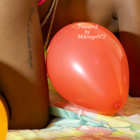
Powered
by
Mdesign972